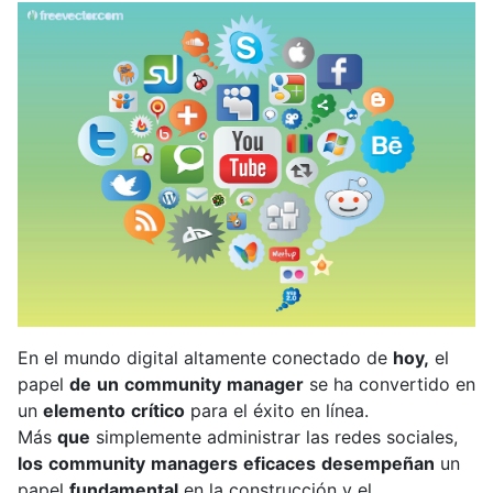
En
el
mundo
digital
altamente
conectado
de
hoy,
el
papel
de
un
community
manager
se
ha
convertido
en
un
elemento
crítico
para
el
éxito
en
línea.
Más
que
simplemente
administrar
las
redes
sociales,
los
community
managers
eficaces
desempeñan
un
papel
fundamental
en
la
construcción
y
el