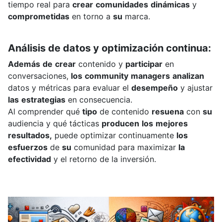
tiempo
real
para
crear
comunidades
dinámicas
y
comprometidas
en
torno
a
su
marca.
Análisis
de
datos
y
optimización
continua:
Además
de
crear
contenido
y
participar
en
conversaciones,
los
community
managers
analizan
datos
y
métricas
para
evaluar
el
desempeño
y
ajustar
las
estrategias
en
consecuencia.
Al
comprender
qué
tipo
de
contenido
resuena
con
su
audiencia
y
qué
tácticas
producen
los
mejores
resultados,
puede
optimizar
continuamente
los
esfuerzos
de
su
comunidad
para
maximizar
la
efectividad
y
el
retorno
de
la
inversión.