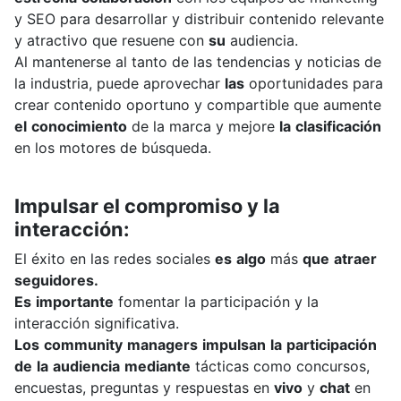
y
SEO
para
desarrollar
y
distribuir
contenido
relevante
y
atractivo
que
resuene
con
su
audiencia.
Al
mantenerse
al
tanto
de
las
tendencias
y
noticias
de
la
industria,
puede
aprovechar
las
oportunidades
para
crear
contenido
oportuno
y
compartible
que
aumente
el
conocimiento
de
la
marca
y
mejore
la
clasificación
en
los
motores
de
búsqueda.
Impulsar
el
compromiso
y
la
interacción:
El
éxito
en
las
redes
sociales
es
algo
más
que
atraer
seguidores.
Es
importante
fomentar
la
participación
y
la
interacción
significativa.
Los
community
managers
impulsan
la
participación
de
la
audiencia
mediante
tácticas
como
concursos,
encuestas,
preguntas
y
respuestas
en
vivo
y
chat
en