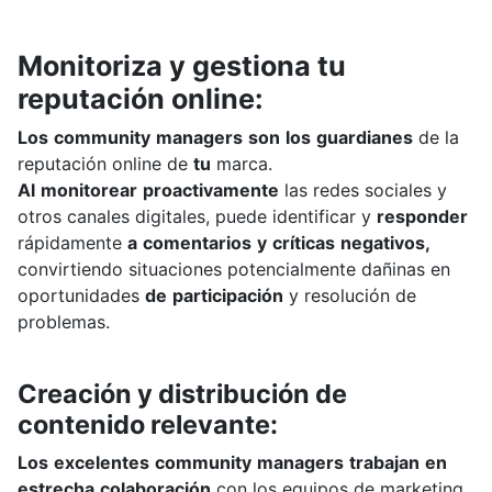
Monitoriza
y
gestiona
tu
reputación
online:
Los
community
managers
son
los
guardianes
de
la
reputación
online
de
tu
marca.
Al
monitorear
proactivamente
las
redes
sociales
y
otros
canales
digitales,
puede
identificar
y
responder
rápidamente
a
comentarios
y
críticas
negativos,
convirtiendo
situaciones
potencialmente
dañinas
en
oportunidades
de
participación
y
resolución
de
problemas.
Creación
y
distribución
de
contenido
relevante:
Los
excelentes
community
managers
trabajan
en
estrecha
colaboración
con
los
equipos
de
marketing